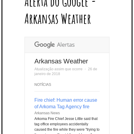
Alerta do Google -
T
B
L
E
E
A
U
U
B
E
O
E
R
D
G
B
B
B
Arkansas Weather
R
O
P
E
I
R
E
L
K
L
S
N
A
E
U
T
M
S
Arkansas Weather
Atualização assim que ocorre
⋅
26 de
janeiro de 2018
NOTÍCIAS
Fire chief: Human error cause
of Arkoma Tag Agency fire
Arkansas News
Arkoma Fire Chief Jesse Little said that
tag office employees accidentally
caused the fire while they were "trying to