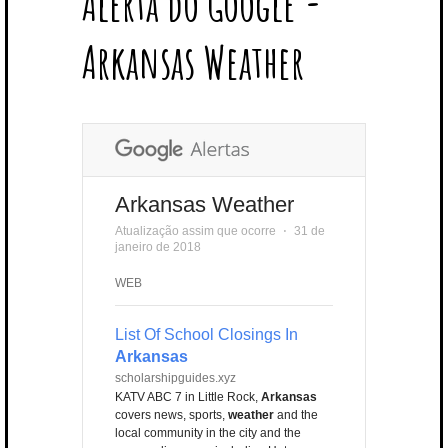
Alerta do Google -
T
B
L
E
E
A
U
U
B
E
O
E
R
D
G
B
B
B
Arkansas Weather
R
O
P
E
I
R
E
L
K
L
S
N
A
E
U
T
M
S
Arkansas Weather
Atualização assim que ocorre
⋅
31 de
janeiro de 2018
WEB
List Of School Closings In
Arkansas
scholarshipguides.xyz
KATV ABC 7 in Little Rock,
Arkansas
covers news, sports,
weather
and the
local community in the city and the