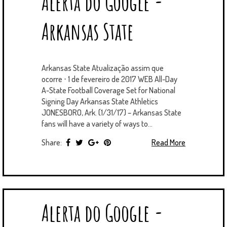
Alerta do Google -
T
B
L
E
E
A
U
U
B
E
O
E
R
D
G
B
B
B
Arkansas State
R
O
P
E
I
R
E
L
K
L
S
N
A
E
U
T
M
S
Arkansas State Atualização assim que
ocorre ⋅ 1 de fevereiro de 2017 WEB All-Day
A-State Football Coverage Set for National
Signing Day Arkansas State Athletics
JONESBORO, Ark. (1/31/17) – Arkansas State
fans will have a variety of ways to...
Share:
Read More
Alerta do Google -