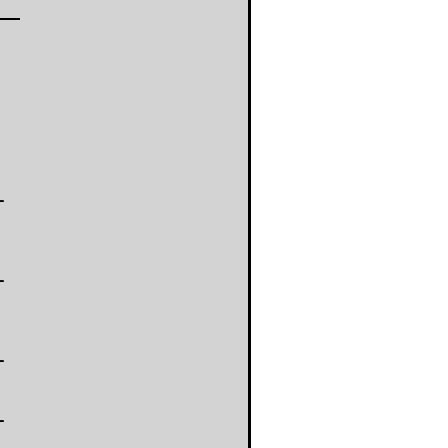
-
-
-
-