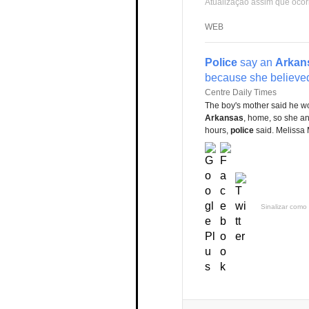
Atualização assim que ocor
WEB
Police
say an
Arkan
because she believed 
Centre Daily Times
The boy's mother said he wou
Arkansas
, home, so she an
hours,
police
said. Melissa M
Sinalizar como 