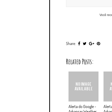
Você rec
Share:
Related Posts:
Alerta do Google -
Alert
Arkansas Weather
Arkan