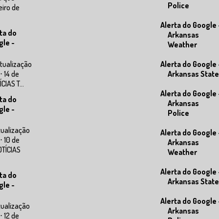
Police
eiro de
Alerta do Google 
ta do
Arkansas
gle -
Weather
tualização
Alerta do Google 
⋅ 14 de
Arkansas State
IAS T...
Alerta do Google 
ta do
Arkansas
gle -
Police
tualização
Alerta do Google 
⋅ 10 de
Arkansas
OTÍCIAS
Weather
Alerta do Google 
ta do
Arkansas State
gle -
Alerta do Google 
tualização
Arkansas
⋅ 12 de