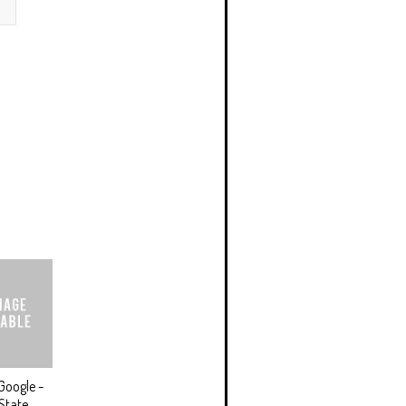
Google -
State