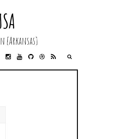
USA
n [Arkansas]
L
I
Y
G
D
R
I
N
O
I
R
S
N
S
U
T
I
S
K
T
T
H
B
E
A
U
U
B
D
G
B
B
B
I
R
E
L
N
A
E
M