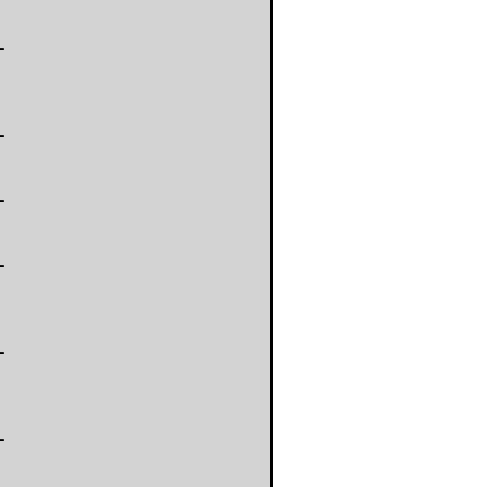
-
-
-
-
-
-