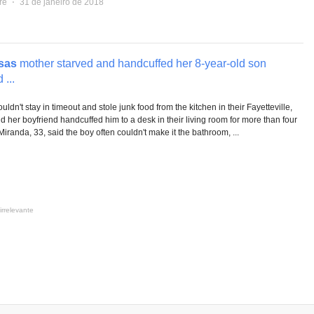
re
⋅
31 de janeiro de 2018
sas
mother starved and handcuffed her 8-year-old son
...
ldn't stay in timeout and stole junk food from the kitchen in their Fayetteville,
d her boyfriend handcuffed him to a desk in their living room for more than four
iranda, 33, said the boy often couldn't make it the bathroom, ...
irrelevante