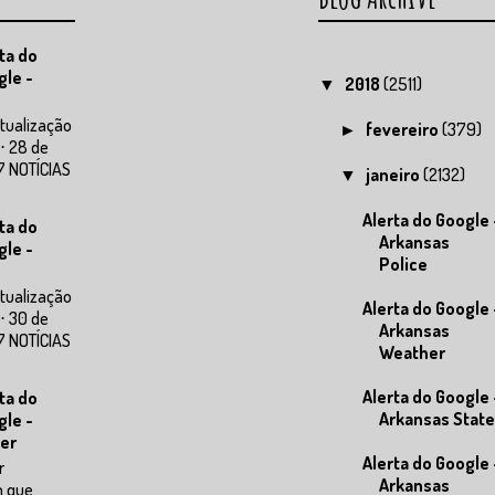
ta do
gle -
2018
(2511)
▼
tualização
fevereiro
(379)
►
⋅ 28 de
7 NOTÍCIAS
janeiro
(2132)
▼
Alerta do Google 
ta do
Arkansas
gle -
Police
tualização
Alerta do Google 
⋅ 30 de
Arkansas
7 NOTÍCIAS
Weather
Alerta do Google 
ta do
Arkansas State
gle -
er
Alerta do Google 
r
Arkansas
m que