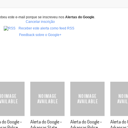
ebeu este e-mail porque se inscreveu nos
Alertas do Google
.
Cancelar inscrição
Receber este alerta como feed RSS
Feedback sobre o Google+
a do Google -
Alerta do Google -
Alerta do Google -
Alerta do 
sas Police
Arkansas State
Arkansas Police
Arkansas 