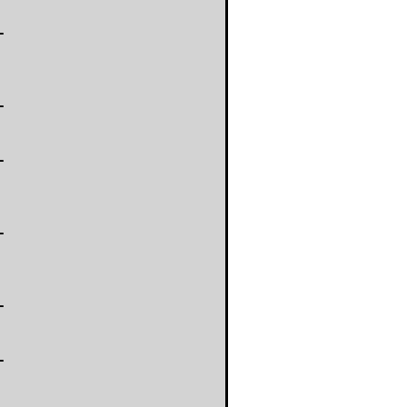
-
-
-
-
-
-