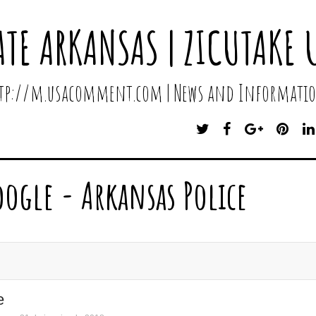
ATE ARKANSAS | ZICUTAKE 
http://m.usacomment.com | News and Informatio
T
F
G
P
W
A
O
I
I
C
O
N
T
E
G
T
oogle - Arkansas Police
T
B
L
E
E
O
E
R
R
O
P
E
K
L
S
U
T
S
e