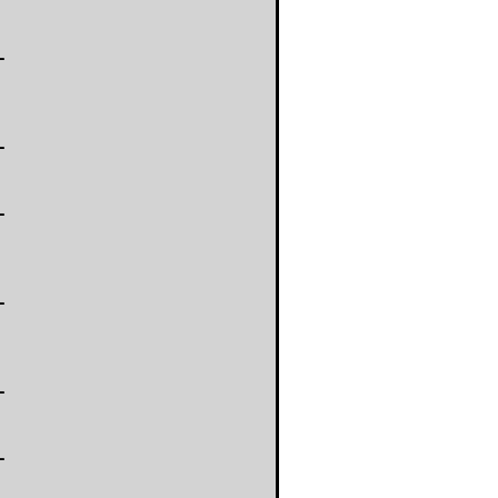
-
-
-
-
-
-