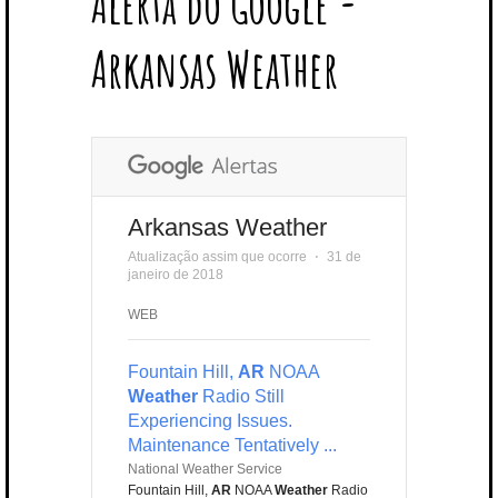
Alerta do Google -
T
B
L
E
E
A
U
U
B
E
O
E
R
D
G
B
B
B
Arkansas Weather
R
O
P
E
I
R
E
L
K
L
S
N
A
E
U
T
M
S
Arkansas Weather
Atualização assim que ocorre
⋅
31 de
janeiro de 2018
WEB
Fountain Hill,
AR
NOAA
Weather
Radio Still
Experiencing Issues.
Maintenance Tentatively ...
National Weather Service
Fountain Hill,
AR
NOAA
Weather
Radio