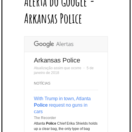
Alerta do Google -
T
B
L
E
E
A
U
U
B
E
O
E
R
D
G
B
B
B
Arkansas Police
R
O
P
E
I
R
E
L
K
L
S
N
A
E
U
T
M
S
Arkansas Police
Atualização assim que ocorre
⋅
5 de
janeiro de 2018
NOTÍCIAS
With Trump in town, Atlanta
Police
request no guns in
cars
The Recorder
Atlanta
Police
Chief Erika Shields holds
up a clear bag, the only type of bag