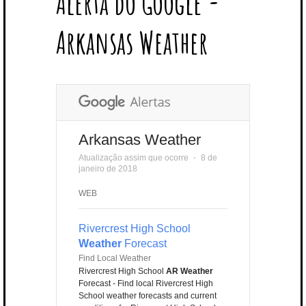
Alerta do Google -
T
B
L
E
E
A
U
U
B
E
O
E
R
D
G
B
B
B
Arkansas Weather
R
O
P
E
I
R
E
L
K
L
S
N
A
E
U
T
M
S
Arkansas Weather
Atualização assim que ocorre
⋅
8 de
janeiro de 2018
WEB
Rivercrest High School
Weather
Forecast
Find Local Weather
Rivercrest High School
AR Weather
Forecast - Find local Rivercrest High
School weather forecasts and current