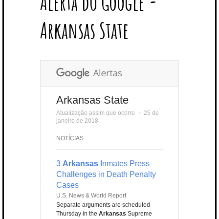
Alerta do Google -
T
B
L
E
E
A
U
U
B
E
O
E
R
D
G
B
B
B
Arkansas State
R
O
P
E
I
R
E
L
K
L
S
N
A
E
U
T
M
S
Arkansas State
Atualização assim que ocorre
⋅
25 de
janeiro de 2018
NOTÍCIAS
3
Arkansas
Inmates Press
Challenges in Death Penalty
Cases
U.S. News & World Report
Separate arguments are scheduled
Thursday in the
Arkansas
Supreme