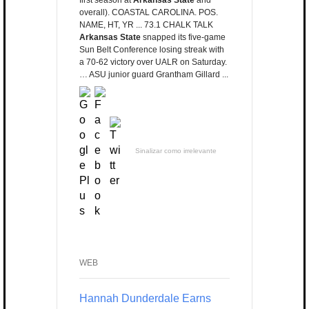
first season at
Arkansas State
and
overall). COASTAL CAROLINA. POS.
NAME, HT, YR ... 73.1 CHALK TALK
Arkansas State
snapped its five-game
Sun Belt Conference losing streak with
a 70-62 victory over UALR on Saturday.
… ASU junior guard Grantham Gillard ...
Sinalizar como irrelevante
WEB
Hannah Dunderdale Earns