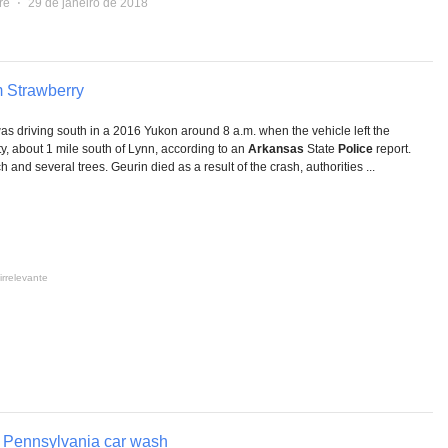
re
⋅
29 de janeiro de 2018
om Strawberry
was driving south in a 2016 Yukon around 8 a.m. when the vehicle left the
, about 1 mile south of Lynn, according to an
Arkansas
State
Police
report.
 and several trees. Geurin died as a result of the crash, authorities ...
irrelevante
at Pennsylvania car wash