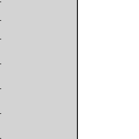
-
-
-
-
-
-
-