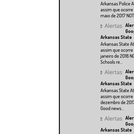
Arkansas Police A
assim que ocorre 
maio de 2017 NOTÍC
Aler
Goo
Arkansas State
Arkansas State A
assim que ocorre 
janeiro de 2018 N
Schools re...
Aler
Goo
Arkansas State
Arkansas State A
assim que ocorre 
dezembro de 201
Good news...
Aler
Goo
Arkansas State