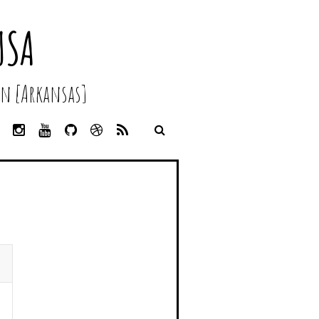
USA
n [Arkansas]
L
I
Y
G
D
R
I
N
O
I
R
S
N
S
U
T
I
S
K
T
T
H
B
E
A
U
U
B
D
G
B
B
B
I
R
E
L
N
A
E
M