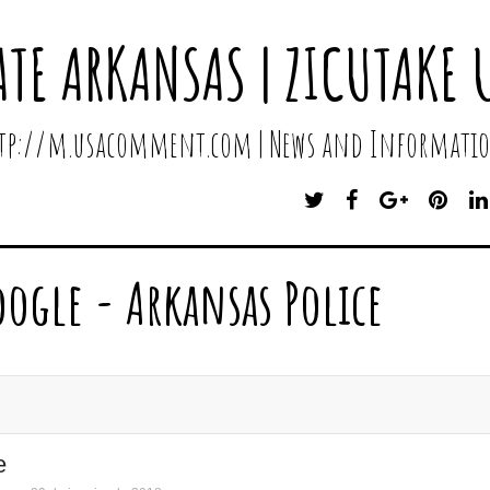
ATE ARKANSAS | ZICUTAKE 
http://m.usacomment.com | News and Informatio
T
F
G
P
W
A
O
I
I
C
O
N
T
E
G
T
oogle - Arkansas Police
T
B
L
E
E
O
E
R
R
O
P
E
K
L
S
U
T
S
e