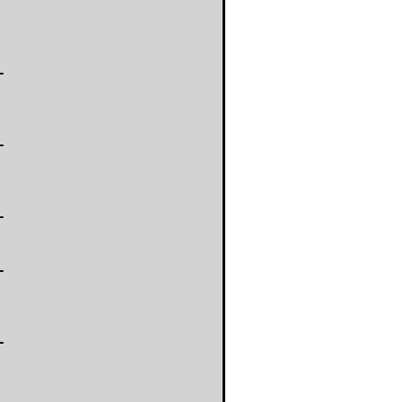
-
-
-
-
-