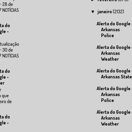
⋅ 28 de
7 NOTÍCIAS
janeiro
(2132)
▼
Alerta do Google 
ta do
Arkansas
gle -
Police
tualização
Alerta do Google 
⋅ 30 de
Arkansas
7 NOTÍCIAS
Weather
Alerta do Google 
ta do
Arkansas State
gle -
er
Alerta do Google 
r
Arkansas
m que
Police
eiro de
Alerta do Google 
ta do
Arkansas
gle -
Weather