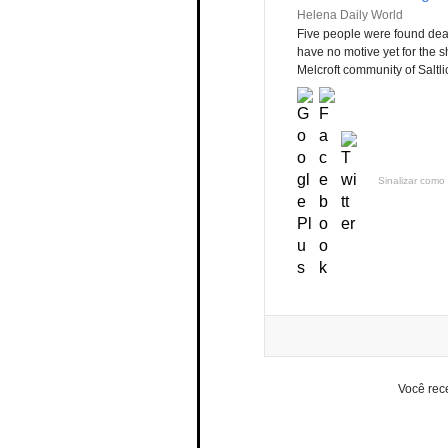
Helena Daily World
Five people were found dea
have no motive yet for the s
Melcroft community of Saltli
Sinalizar como 
Você rec