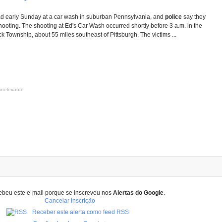
d early Sunday at a car wash in suburban Pennsylvania, and
police
say they
hooting. The shooting at Ed's Car Wash occurred shortly before 3 a.m. in the
ck Township, about 55 miles southeast of Pittsburgh. The victims ...
irrelevante
ebeu este e-mail porque se inscreveu nos
Alertas do Google
.
Cancelar inscrição
Receber este alerta como feed RSS