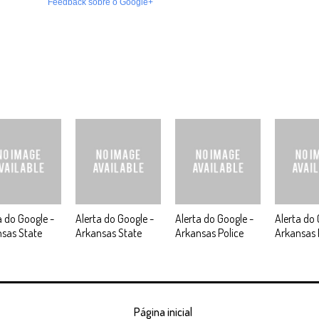
Feedback sobre o Google+
a do Google -
Alerta do Google -
Alerta do Google -
Alerta do 
sas State
Arkansas State
Arkansas Police
Arkansas 
Página inicial