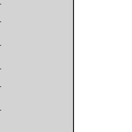
-
-
-
-
-
-