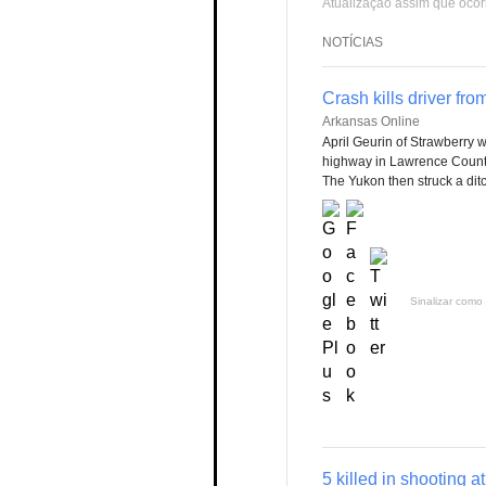
Atualização assim que ocor
NOTÍCIAS
Crash kills driver fr
Arkansas Online
April Geurin of Strawberry 
highway in Lawrence County
The Yukon then struck a ditch
Sinalizar como 
5 killed in shooting 