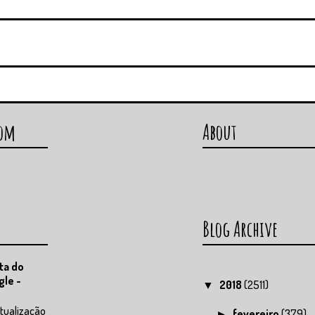
com
About
Blog Archive
ta do
gle -
2018
(2511)
▼
tualização
fevereiro
(379)
►