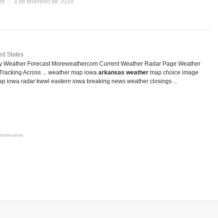
re
⋅
3 de fevereiro de 2018
ed States
ty Weather Forecast Moreweathercom Current Weather Radar Page Weather
racking Across ... weather map iowa
arkansas weather
map choice image
ap iowa radar kwwl eastern iowa breaking news weather closings ...
irrelevante