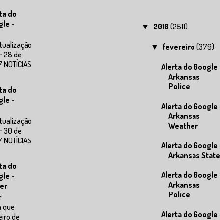
ta do
gle -
2018
(2511)
▼
tualização
fevereiro
(379)
▼
⋅ 28 de
7 NOTÍCIAS
Alerta do Google 
Arkansas
Police
ta do
gle -
Alerta do Google 
Arkansas
tualização
Weather
⋅ 30 de
7 NOTÍCIAS
Alerta do Google 
Arkansas State
ta do
Alerta do Google 
gle -
Arkansas
er
Police
r
m que
Alerta do Google 
eiro de