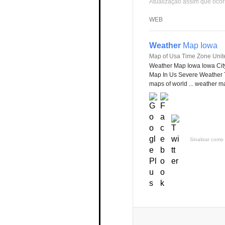
Atualização assim que ocor
WEB
Weather
Map Iowa
Map of Usa Time Zone Unit
Weather Map Iowa Iowa Ci
Map In Us Severe Weather T
maps of world ... weather m
Sinalizar como 