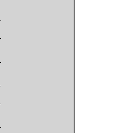
-
-
-
-
-
-