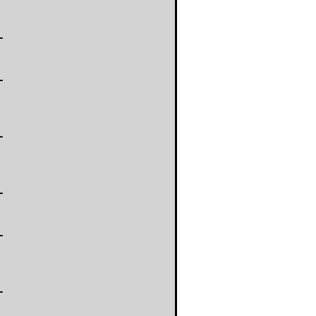
-
-
-
-
-
-