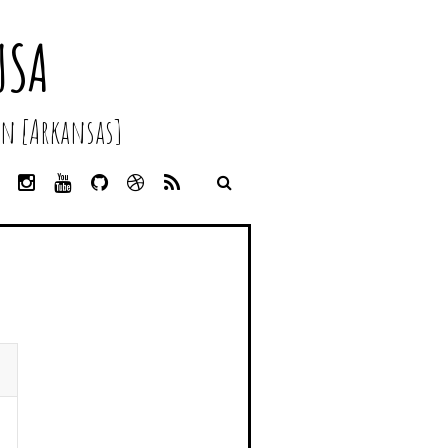
USA
n [Arkansas]
L
I
Y
G
D
R
I
N
O
I
R
S
N
S
U
T
I
S
K
T
T
H
B
E
A
U
U
B
D
G
B
B
B
I
R
E
L
N
A
E
M