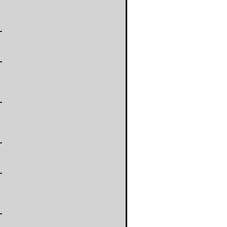
-
-
-
-
-
-