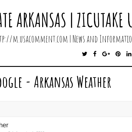
ATE ARKANSAS | ZICUTAKE 
http://m.usacomment.com | News and Informatio
T
F
G
P
W
A
O
I
I
C
O
N
T
E
G
T
oogle - Arkansas Weather
T
B
L
E
E
O
E
R
R
O
P
E
K
L
S
U
T
S
her