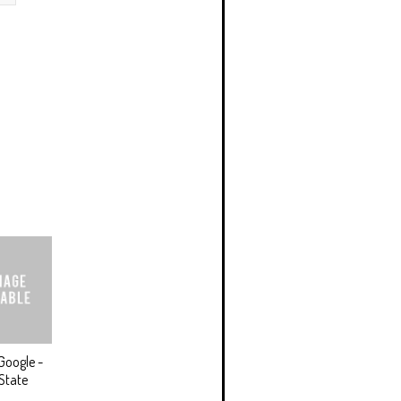
Google -
State