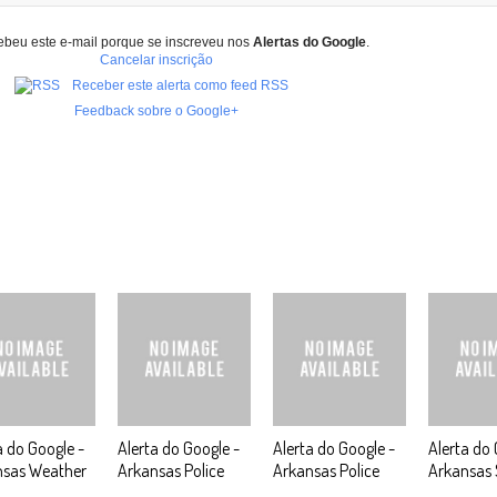
ebeu este e-mail porque se inscreveu nos
Alertas do Google
.
Cancelar inscrição
Receber este alerta como feed RSS
Feedback sobre o Google+
a do Google -
Alerta do Google -
Alerta do Google -
Alerta do 
nsas Weather
Arkansas Police
Arkansas Police
Arkansas 