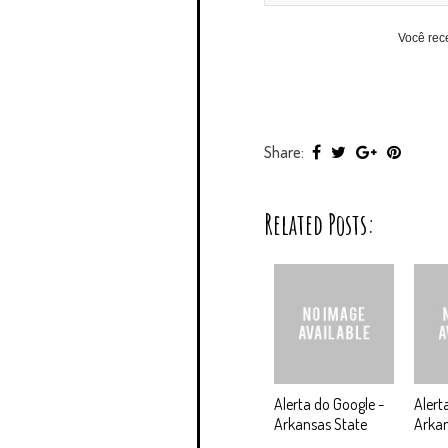
Você rec
Share:
Related Posts:
Alerta do Google -
Alert
Arkansas State
Arka