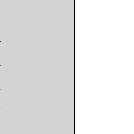
-
-
-
-
-