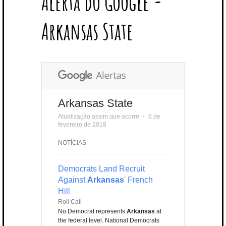
Alerta do Google -
T
B
L
E
E
A
U
U
B
E
O
E
R
D
G
B
B
B
Arkansas State
R
O
P
E
I
R
E
L
K
L
S
N
A
E
U
T
M
S
Arkansas State
Atualização assim que ocorre
⋅
6 de
fevereiro de 2018
NOTÍCIAS
Democrats Land Recruit
Against
Arkansas
' French
Hill
Roll Call
No Democrat represents
Arkansas
at
the federal level. National Democrats