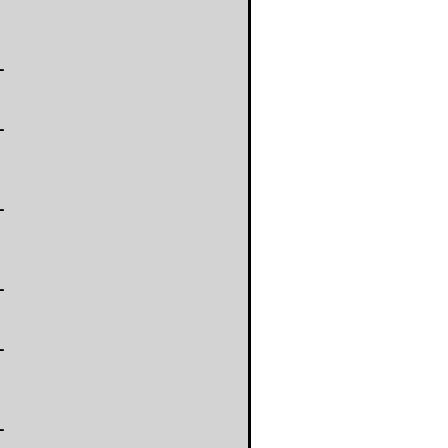
-
-
-
-
-
-