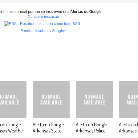
ebeu este e-mail porque se inscreveu nos
Alertas do Google
.
Cancelar inscrição
Receber este alerta como feed RSS
Feedback sobre o Google+
a do Google -
Alerta do Google -
Alerta do Google -
Alerta do 
nsas Weather
Arkansas State
Arkansas Police
Arkansas 