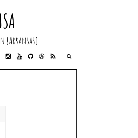
USA
n [Arkansas]
L
I
Y
G
D
R
I
N
O
I
R
S
N
S
U
T
I
S
K
T
T
H
B
E
A
U
U
B
D
G
B
B
B
I
R
E
L
N
A
E
M