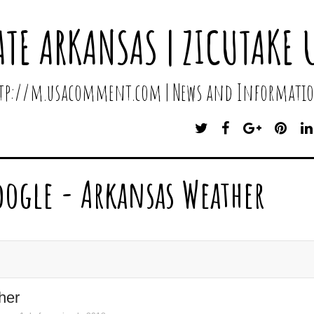
ATE ARKANSAS | ZICUTAKE 
http://m.usacomment.com | News and Informatio
T
F
G
P
W
A
O
I
I
C
O
N
T
E
G
T
oogle - Arkansas Weather
T
B
L
E
E
O
E
R
R
O
P
E
K
L
S
U
T
S
her