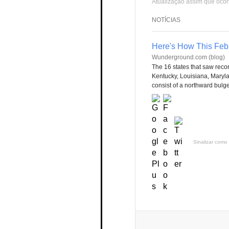
Atualização assim que ocor
NOTÍCIAS
Here's How This Febr
Wunderground.com (blog)
The 16 states that saw rec
Kentucky, Louisiana, Maryla
consist of a northward bulge
Sinalizar como 