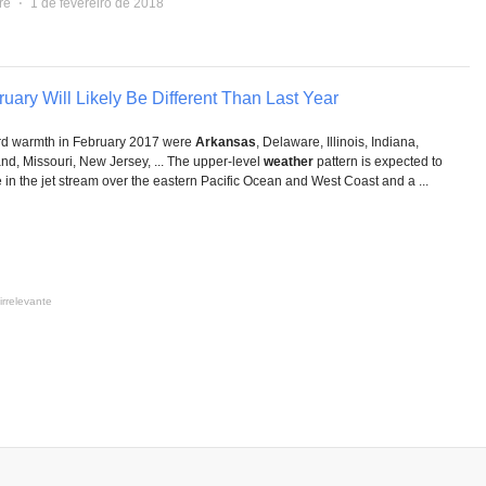
re
⋅
1 de fevereiro de 2018
uary Will Likely Be Different Than Last Year
ord warmth in February 2017 were
Arkansas
, Delaware, Illinois, Indiana,
nd, Missouri, New Jersey, ... The upper-level
weather
pattern is expected to
 in the jet stream over the eastern Pacific Ocean and West Coast and a ...
irrelevante