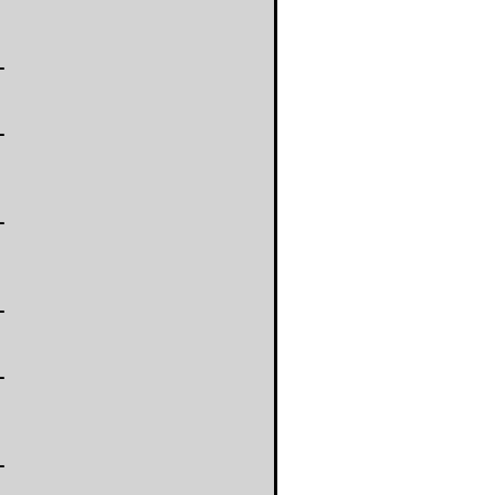
-
-
-
-
-
-