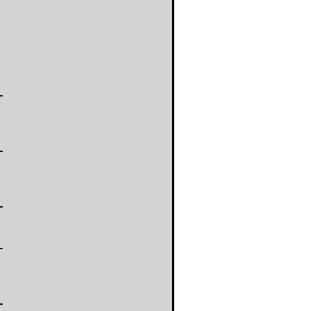
-
-
-
-
-