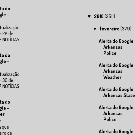
ta do
gle -
2018
(2511)
▼
tualização
fevereiro
(379)
▼
⋅ 28 de
7 NOTÍCIAS
Alerta do Google 
Arkansas
Police
ta do
gle -
Alerta do Google 
Arkansas
tualização
Weather
⋅ 30 de
7 NOTÍCIAS
Alerta do Google 
Arkansas State
ta do
Alerta do Google 
gle -
Arkansas
er
Police
r
m que
Alerta do Google 
eiro de