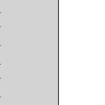
-
-
-
-
-
-