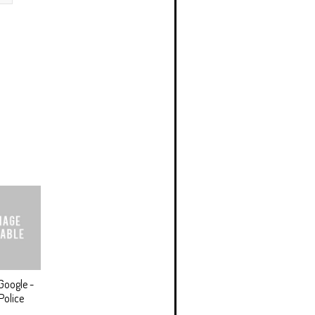
Google -
Police