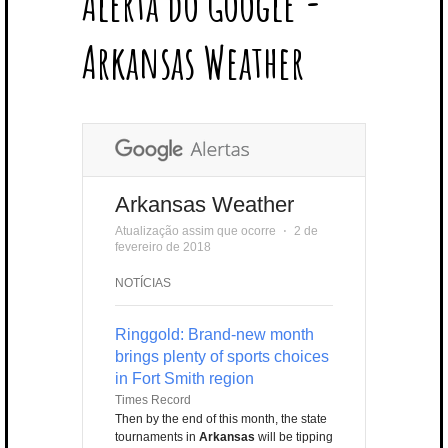
Alerta do Google -
T
B
L
E
E
A
U
U
B
E
O
E
R
D
G
B
B
B
Arkansas Weather
R
O
P
E
I
R
E
L
K
L
S
N
A
E
U
T
M
S
Arkansas Weather
Atualização assim que ocorre
⋅
2 de
fevereiro de 2018
NOTÍCIAS
Ringgold: Brand-new month
brings plenty of sports choices
in Fort Smith region
Times Record
Then by the end of this month, the state
tournaments in
Arkansas
will be tipping