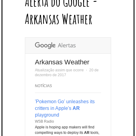
Alerta do Google -
T
B
L
E
E
A
U
U
B
E
O
E
R
D
G
B
B
B
Arkansas Weather
R
O
P
E
I
R
E
L
K
L
S
N
A
E
U
T
M
S
Arkansas Weather
Atualização assim que ocorre
⋅
20 de
dezembro de 2017
NOTÍCIAS
'Pokemon Go' unleashes its
critters in Apple's
AR
playground
WSB Radio
Apple is hoping app makers will find
compelling ways to deploy its
AR
tools,