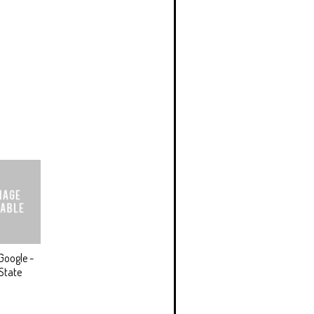
Google -
State