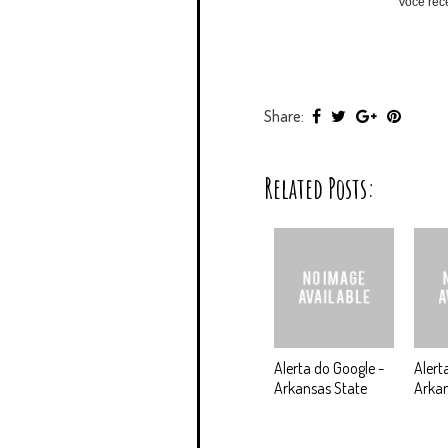
Você rec
Share:
Related Posts:
Alerta do Google -
Alert
Arkansas State
Arkan