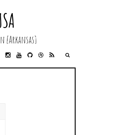
USA
n [Arkansas]
L
I
Y
G
D
R
I
N
O
I
R
S
N
S
U
T
I
S
K
T
T
H
B
E
A
U
U
B
D
G
B
B
B
I
R
E
L
N
A
E
M