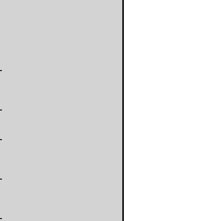
-
-
-
-
-