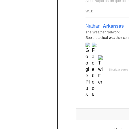
Atualização assim que ocor
WEB
Nathan,
Arkansas
The Weather Network
See the actual
weather
cond
Sinalizar como 