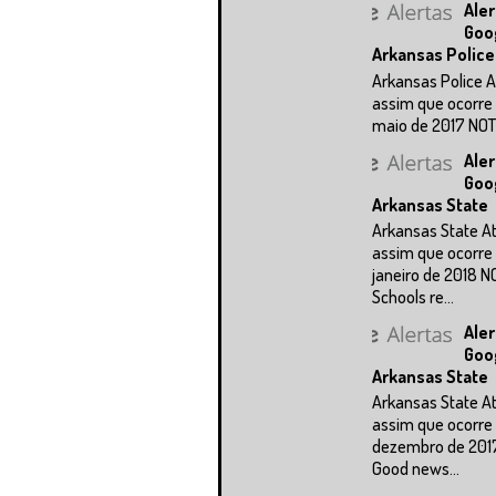
Aler
Goo
Arkansas Police
Arkansas Police A
assim que ocorre 
maio de 2017 NOTÍC
Aler
Goo
Arkansas State
Arkansas State A
assim que ocorre 
janeiro de 2018 N
Schools re...
Aler
Goo
Arkansas State
Arkansas State A
assim que ocorre 
dezembro de 201
Good news...