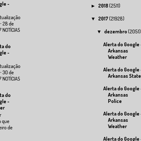
gle -
2018
(2511)
►
tualização
2017
(21928)
▼
⋅ 28 de
7 NOTÍCIAS
dezembro
(2051)
▼
Alerta do Google 
ta do
Arkansas
gle -
Weather
tualização
Alerta do Google 
⋅ 30 de
Arkansas State
7 NOTÍCIAS
Alerta do Google 
Arkansas
ta do
Police
gle -
er
Alerta do Google 
r
Arkansas
m que
Weather
eiro de
Alerta do Google 