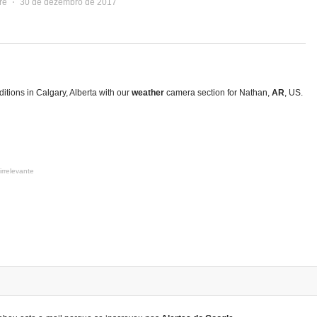
re
⋅
30 de dezembro de 2017
itions in Calgary, Alberta with our
weather
camera section for Nathan,
AR
, US.
irrelevante