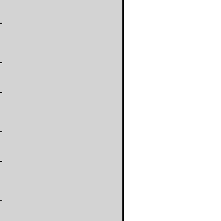
-
-
-
-
-
-