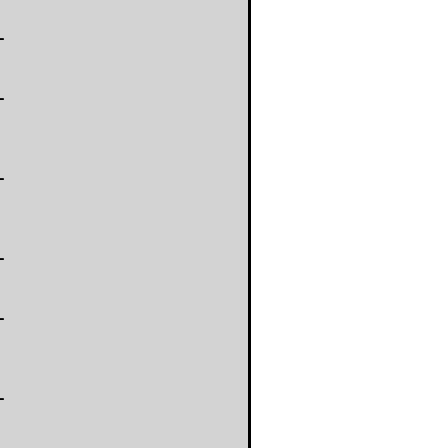
-
-
-
-
-
-