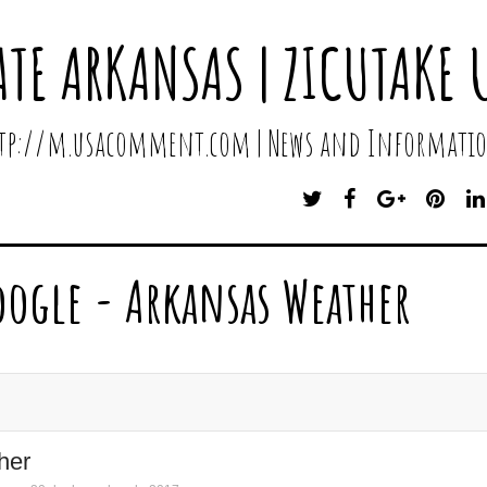
ATE ARKANSAS | ZICUTAKE 
http://m.usacomment.com | News and Informatio
T
F
G
P
W
A
O
I
I
C
O
N
T
E
G
T
oogle - Arkansas Weather
T
B
L
E
E
O
E
R
R
O
P
E
K
L
S
U
T
S
her