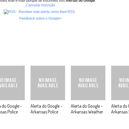
ebeu este e-mail porque se inscreveu nos
Alertas do Google
.
Cancelar inscrição
Receber este alerta como feed RSS
Feedback sobre o Google+
a do Google -
Alerta do Google -
Alerta do Google -
Alerta do 
sas Police
Arkansas Police
Arkansas Weather
Arkansas 