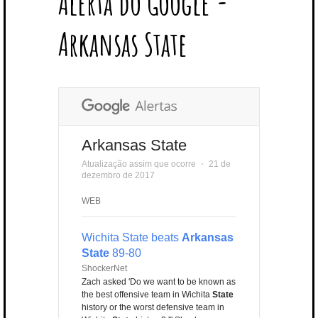
Alerta do Google -
T
B
L
E
E
A
U
U
B
E
O
E
R
D
G
B
B
B
Arkansas State
R
O
P
E
I
R
E
L
K
L
S
N
A
E
U
T
M
S
Arkansas State
Atualização assim que ocorre
⋅
21 de
dezembro de 2017
WEB
Wichita State beats
Arkansas
State
89-80
ShockerNet
Zach asked 'Do we want to be known as
the best offensive team in Wichita
State
history or the worst defensive team in