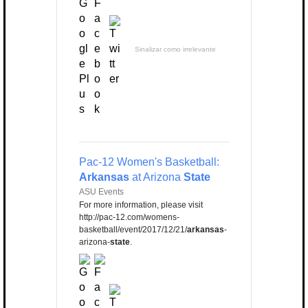
Sinalizar como irrelevante
Pac-12 Women's Basketball:
Arkansas
at Arizona
State
ASU Events
For more information, please visit
http://pac-12.com/womens-
basketball/event/2017/12/21/
arkansas
-
arizona-
state
.