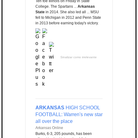
Ten foe Illinois on Friday in State
College. The Spartans ...
Arkansas
State
in 2014. She also led all ... MSU
fell to Michigan in 2012 and Penn State
in 2013 before earning today's victory.
Sinalizar como irrelevante
ARKANSAS
HIGH SCHOOL
FOOTBALL: Warren's new star
all over the place
Arkansas Online
Burks, 6-3, 205 pounds, has been