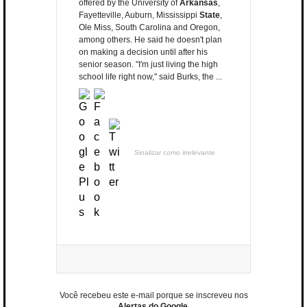
offered by the University of
Arkansas
,
Fayetteville, Auburn, Mississippi
State
,
Ole Miss, South Carolina and Oregon,
among others. He said he doesn't plan
on making a decision until after his
senior season. "I'm just living the high
school life right now," said Burks, the ...
Sinalizar como irrelevante
Você recebeu este e-mail porque se inscreveu nos
Alertas do Google
.