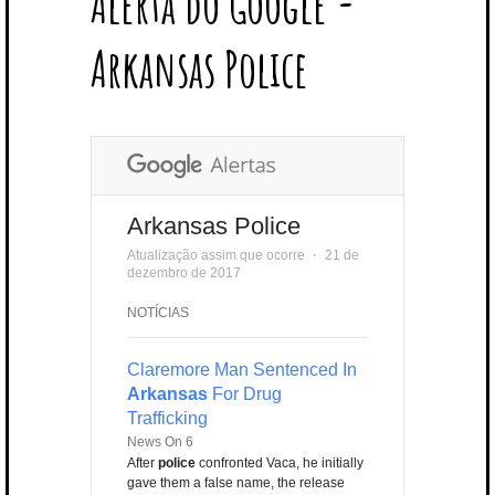
Alerta do Google -
T
B
L
E
E
A
U
U
B
E
O
E
R
D
G
B
B
B
Arkansas Police
R
O
P
E
I
R
E
L
K
L
S
N
A
E
U
T
M
S
Arkansas Police
Atualização assim que ocorre
⋅
21 de
dezembro de 2017
NOTÍCIAS
Claremore Man Sentenced In
Arkansas
For Drug
Trafficking
News On 6
After
police
confronted Vaca, he initially
gave them a false name, the release