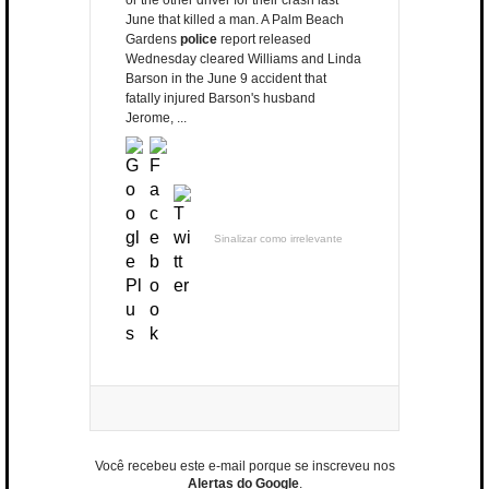
or the other driver for their crash last
June that killed a man. A Palm Beach
Gardens
police
report released
Wednesday cleared Williams and Linda
Barson in the June 9 accident that
fatally injured Barson's husband
Jerome, ...
Sinalizar como irrelevante
Você recebeu este e-mail porque se inscreveu nos
Alertas do Google
.