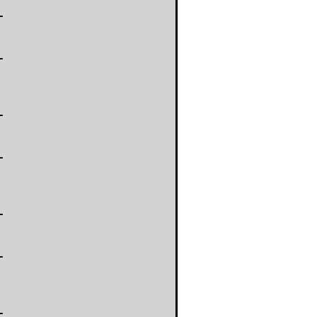
-
-
-
-
-
-
-