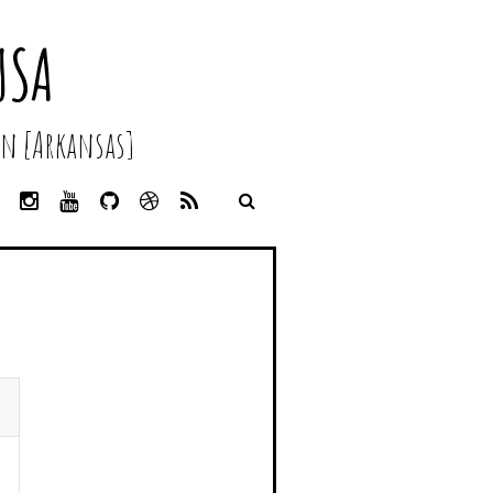
USA
n [Arkansas]
L
I
Y
G
D
R
I
N
O
I
R
S
N
S
U
T
I
S
K
T
T
H
B
E
A
U
U
B
D
G
B
B
B
I
R
E
L
N
A
E
M