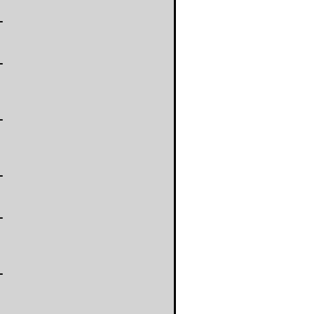
-
-
-
-
-
-