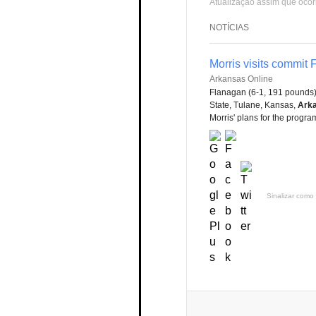
Atualização assim que ocor
NOTÍCIAS
Morris visits commit
Arkansas Online
Flanagan (6-1, 191 pounds)
State, Tulane, Kansas,
Arka
Morris' plans for the program
Sinalizar como 