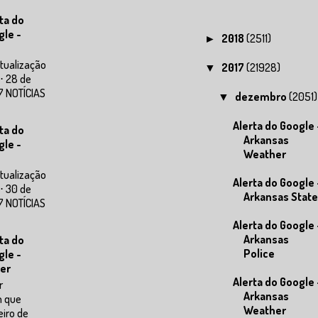
ta do
gle -
2018
(2511)
►
tualização
2017
(21928)
▼
⋅ 28 de
7 NOTÍCIAS
dezembro
(2051)
▼
Alerta do Google 
ta do
Arkansas
gle -
Weather
tualização
Alerta do Google 
⋅ 30 de
Arkansas State
7 NOTÍCIAS
Alerta do Google 
Arkansas
ta do
Police
gle -
er
Alerta do Google 
r
Arkansas
m que
Weather
eiro de