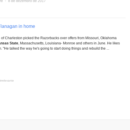
re
⋅
8 de dezembro de 2017
 Flanagan in home
 of Charleston picked the Razorbacks over offers from Missouri, Oklahoma
nsas State
, Massachusetts, Louisiana- Monroe and others in June. He likes
. "He talked the way he's going to start doing things and rebuild the ...
irrelevante