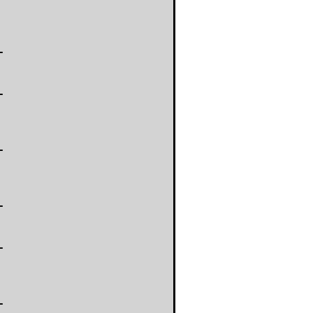
-
-
-
-
-
-