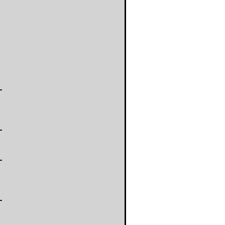
-
-
-
-