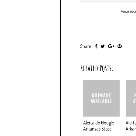
Você rec
Share:
Related Posts:
Alerta do Google -
Alert
Arkansas State
Arka