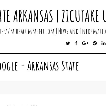
ATE ARKANSAS | ZICUTAKE 
http://m.usacomment.com | News and Informatio
T
F
G
P
W
A
O
I
I
C
O
N
T
E
G
T
oogle - Arkansas State
T
B
L
E
E
O
E
R
R
O
P
E
K
L
S
U
T
S