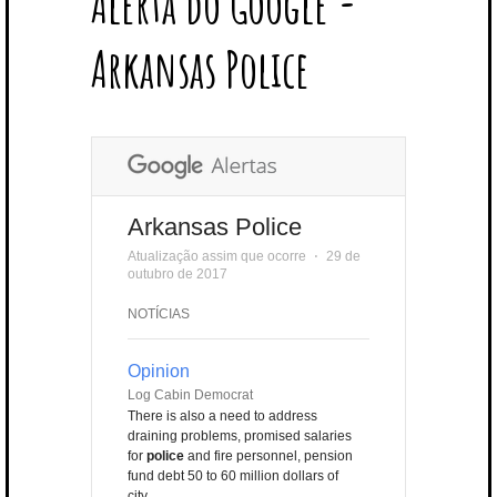
Alerta do Google -
T
B
L
E
E
A
U
U
B
E
O
E
R
D
G
B
B
B
Arkansas Police
R
O
P
E
I
R
E
L
K
L
S
N
A
E
U
T
M
S
Arkansas Police
Atualização assim que ocorre
⋅
29 de
outubro de 2017
NOTÍCIAS
Opinion
Log Cabin Democrat
There is also a need to address
draining problems, promised salaries
for
police
and fire personnel, pension
fund debt 50 to 60 million dollars of
city ...