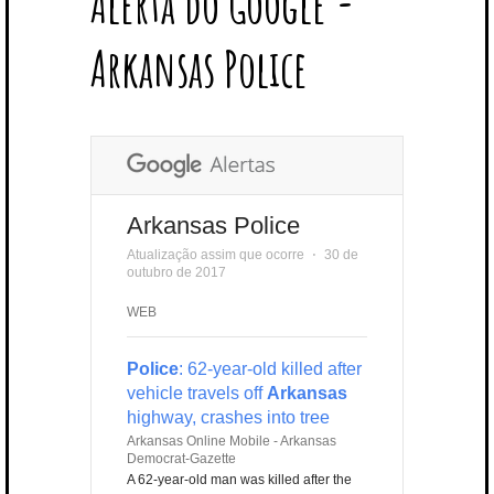
Alerta do Google -
T
B
L
E
E
A
U
U
B
E
O
E
R
D
G
B
B
B
Arkansas Police
R
O
P
E
I
R
E
L
K
L
S
N
A
E
U
T
M
S
Arkansas Police
Atualização assim que ocorre
⋅
30 de
outubro de 2017
WEB
Police
: 62-year-old killed after
vehicle travels off
Arkansas
highway, crashes into tree
Arkansas Online Mobile - Arkansas
Democrat-Gazette
A 62-year-old man was killed after the