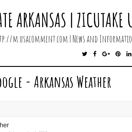
ATE ARKANSAS | ZICUTAKE 
http://m.usacomment.com | News and Informatio
T
F
G
P
W
A
O
I
I
C
O
N
T
E
G
T
oogle - Arkansas Weather
T
B
L
E
E
O
E
R
R
O
P
E
K
L
S
U
T
S
her