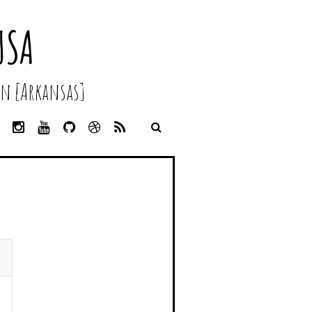
USA
n [Arkansas]
L
I
Y
G
D
R
I
N
O
I
R
S
N
S
U
T
I
S
K
T
T
H
B
E
A
U
U
B
D
G
B
B
B
I
R
E
L
N
A
E
M