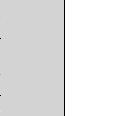
-
-
-
-
-
-