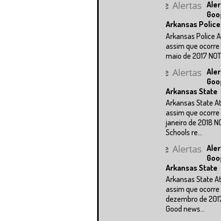
Aler
Goo
Arkansas Police
Arkansas Police A
assim que ocorre 
maio de 2017 NOTÍC
Aler
Goo
Arkansas State
Arkansas State A
assim que ocorre 
janeiro de 2018 N
Schools re...
Aler
Goo
Arkansas State
Arkansas State A
assim que ocorre 
dezembro de 201
Good news...