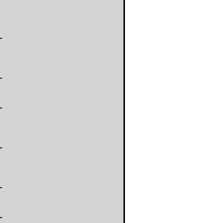
-
-
-
-
-
-