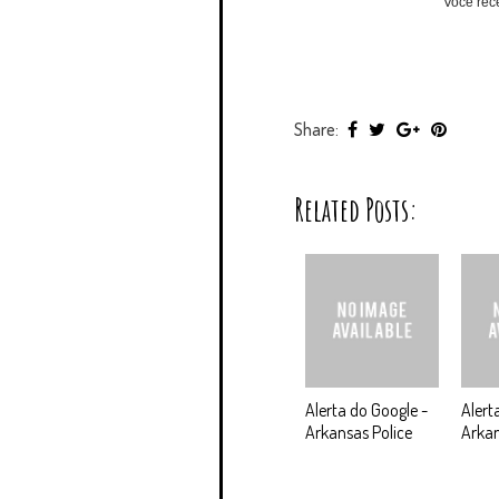
Você rec
Share:
Related Posts:
Alerta do Google -
Alert
Arkansas Police
Arkan