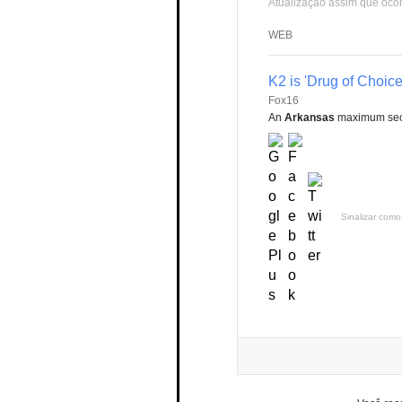
Atualização assim que oco
WEB
K2 is 'Drug of Choic
Fox16
An
Arkansas
maximum secur
Sinalizar como