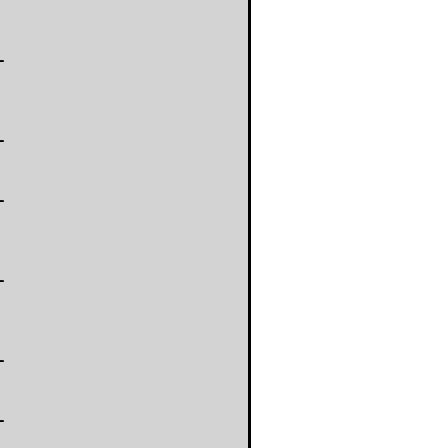
-
-
-
-
-
-