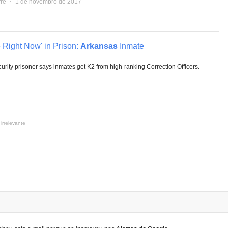
rre
⋅
1 de novembro de 2017
e Right Now' in Prison:
Arkansas
Inmate
ity prisoner says inmates get K2 from high-ranking Correction Officers.
 irrelevante