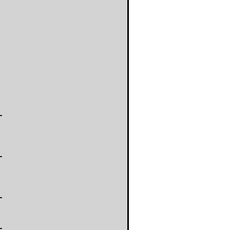
-
-
-
-