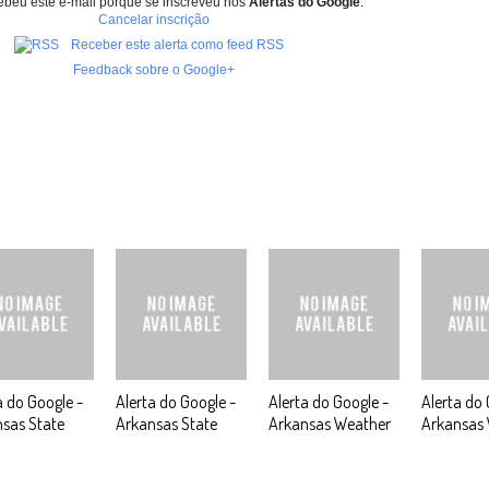
ebeu este e-mail porque se inscreveu nos
Alertas do Google
.
Cancelar inscrição
Receber este alerta como feed RSS
Feedback sobre o Google+
a do Google -
Alerta do Google -
Alerta do Google -
Alerta do 
sas State
Arkansas State
Arkansas Weather
Arkansas