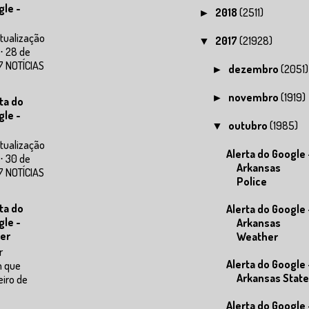
gle -
2018
(2511)
►
tualização
2017
(21928)
▼
⋅ 28 de
7 NOTÍCIAS
dezembro
(2051)
►
novembro
(1919)
►
ta do
gle -
outubro
(1985)
▼
tualização
Alerta do Google 
⋅ 30 de
Arkansas
7 NOTÍCIAS
Police
ta do
Alerta do Google 
gle -
Arkansas
er
Weather
r
Alerta do Google 
m que
Arkansas State
eiro de
Alerta do Google 