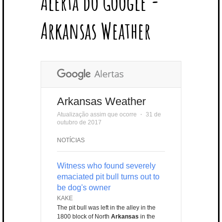
Alerta do Google -
T
B
L
E
E
A
U
U
B
E
O
E
R
D
G
B
B
B
Arkansas Weather
R
O
P
E
I
R
E
L
K
L
S
N
A
E
U
T
M
S
Arkansas Weather
Atualização assim que ocorre
⋅
31 de
outubro de 2017
NOTÍCIAS
Witness who found severely
emaciated pit bull turns out to
be dog's owner
KAKE
The pit bull was left in the alley in the
1800 block of North
Arkansas
in the