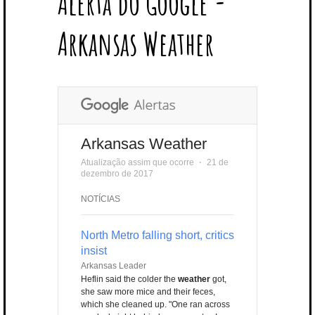
Alerta do Google -
T
B
L
E
E
A
U
U
B
E
O
E
R
D
G
B
B
B
Arkansas Weather
R
O
P
E
I
R
E
L
K
L
S
N
A
E
U
T
M
S
Arkansas Weather
Atualização assim que ocorre
⋅
21 de
dezembro de 2017
NOTÍCIAS
North Metro falling short, critics
insist
Arkansas Leader
Heflin said the colder the
weather
got,
she saw more mice and their feces,
which she cleaned up. "One ran across