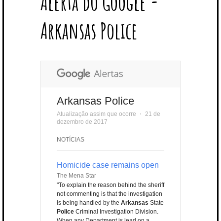
Alerta do Google -
T
B
L
E
E
A
U
U
B
E
O
E
R
D
G
B
B
B
Arkansas Police
R
O
P
E
I
R
E
L
K
L
S
N
A
E
U
T
M
S
Arkansas Police
Atualização assim que ocorre
⋅
21 de
dezembro de 2017
NOTÍCIAS
Homicide case remains open
The Mena Star
"To explain the reason behind the sheriff
not commenting is that the investigation
is being handled by the
Arkansas
State
Police
Criminal Investigation Division.
When any Department is lead on a