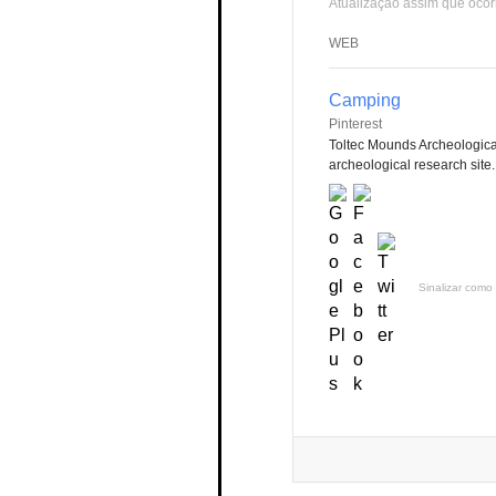
Atualização assim que ocor
WEB
Camping
Pinterest
Toltec Mounds Archeologic
archeological research site. I
Sinalizar como 