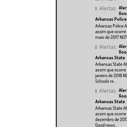
Aler
Goo
Arkansas Police
Arkansas Police A
assim que ocorre 
maio de 2017 NOTÍC
Aler
Goo
Arkansas State
Arkansas State A
assim que ocorre 
janeiro de 2018 N
Schools re...
Aler
Goo
Arkansas State
Arkansas State A
assim que ocorre 
dezembro de 201
Good news...