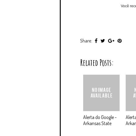
Você rec
Share:
Related Posts:
Alerta do Google -
Alert
Arkansas State
Arka