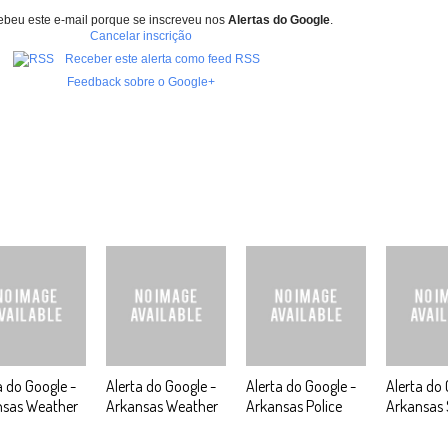
ebeu este e-mail porque se inscreveu nos
Alertas do Google
.
Cancelar inscrição
Receber este alerta como feed RSS
Feedback sobre o Google+
a do Google -
Alerta do Google -
Alerta do Google -
Alerta do 
nsas Weather
Arkansas Weather
Arkansas Police
Arkansas 