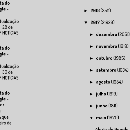
ta do
gle -
2018
(2511)
►
tualização
2017
(21928)
▼
⋅ 28 de
7 NOTÍCIAS
dezembro
(2051)
►
novembro
(1919)
►
ta do
gle -
outubro
(1985)
►
tualização
setembro
(1634)
►
⋅ 30 de
7 NOTÍCIAS
agosto
(1684)
►
ta do
julho
(1919)
►
gle -
er
junho
(1811)
►
r
m que
maio
(1970)
▼
eiro de
Alerta do Google 