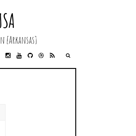
USA
n [Arkansas]
L
I
Y
G
D
R
I
N
O
I
R
S
N
S
U
T
I
S
K
T
T
H
B
E
A
U
U
B
D
G
B
B
B
I
R
E
L
N
A
E
M