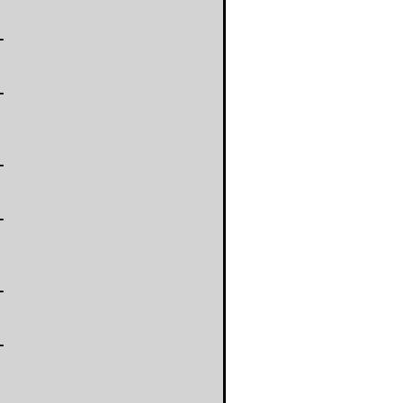
-
-
-
-
-
-