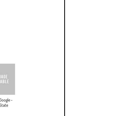
Google -
State