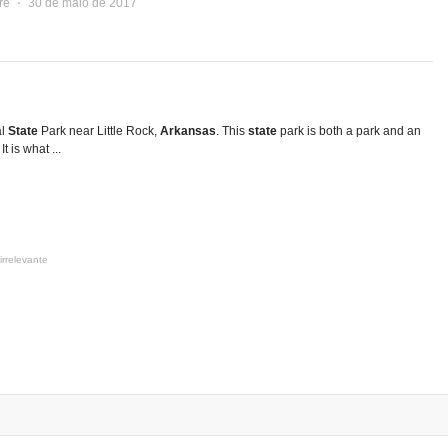
re
⋅
30 de maio de 2017
al
State
Park near Little Rock,
Arkansas
. This
state
park is both a park and an
t is what ...
irrelevante