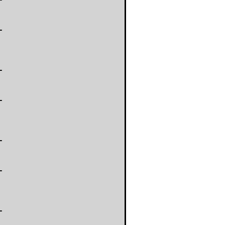
-
-
-
-
-
-