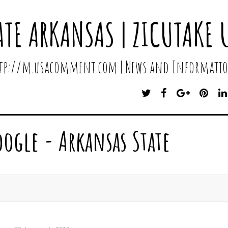
ATE ARKANSAS | ZICUTAKE 
http://m.usacomment.com | News and Informatio
T
F
G
P
W
A
O
I
I
C
O
N
T
E
G
T
oogle - Arkansas State
T
B
L
E
E
O
E
R
R
O
P
E
K
L
S
U
T
S