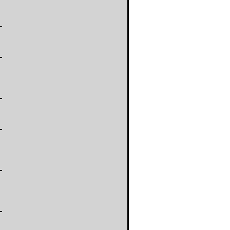
-
-
-
-
-
-