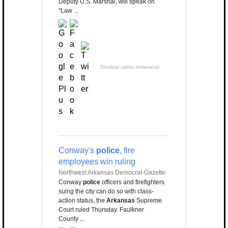
Deputy U.S. Marshal, will speak on
"Law ...
Sinalizar como irrelevante
Conway's
police
, fire
employees win ruling
Northwest Arkansas Democrat-Gazette
Conway
police
officers and firefighters
suing the city can do so with class-
action status, the
Arkansas
Supreme
Court ruled Thursday. Faulkner
County ...