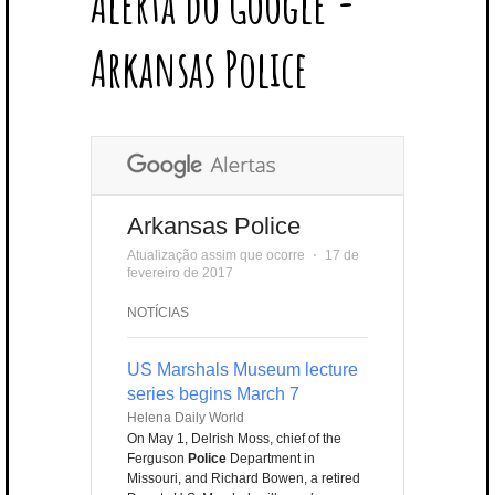
Alerta do Google -
T
B
L
E
E
A
U
U
B
E
O
E
R
D
G
B
B
B
Arkansas Police
R
O
P
E
I
R
E
L
K
L
S
N
A
E
U
T
M
S
Arkansas Police
Atualização assim que ocorre
⋅
17 de
fevereiro de 2017
NOTÍCIAS
US Marshals Museum lecture
series begins March 7
Helena Daily World
On May 1, Delrish Moss, chief of the
Ferguson
Police
Department in
Missouri, and Richard Bowen, a retired