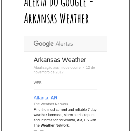
Alerta do Google -
T
B
L
E
E
A
U
U
B
E
O
E
R
D
G
B
B
B
Arkansas Weather
R
O
P
E
I
R
E
L
K
L
S
N
A
E
U
T
M
S
Arkansas Weather
Atualização assim que ocorre
⋅
12 de
novembro de 2017
WEB
Atlanta,
AR
The Weather Network
Find the most current and reliable 7 day
weather
forecasts, storm alerts, reports
and information for Atlanta,
AR
, US with
The
Weather
Network.