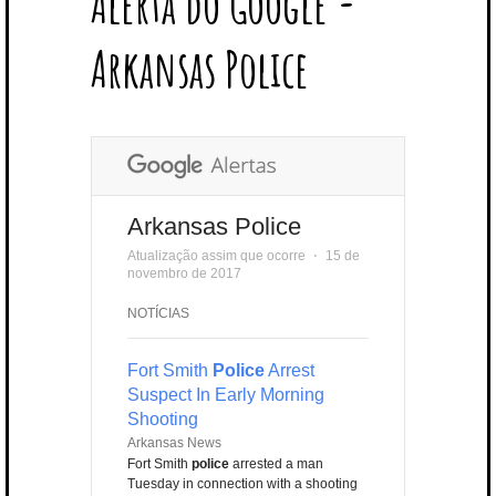
Alerta do Google -
T
B
L
E
E
A
U
U
B
E
O
E
R
D
G
B
B
B
Arkansas Police
R
O
P
E
I
R
E
L
K
L
S
N
A
E
U
T
M
S
Arkansas Police
Atualização assim que ocorre
⋅
15 de
novembro de 2017
NOTÍCIAS
Fort Smith
Police
Arrest
Suspect In Early Morning
Shooting
Arkansas News
Fort Smith
police
arrested a man
Tuesday in connection with a shooting