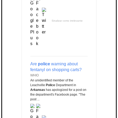
Sinalizar como irrelevante
Are
police
warning about
fentanyl on shopping carts?
WHIO
An unidentified member of the
Leachville
Police
Department in
Arkansas
has apologized for a post on
the department's Facebook page. "The
post ...